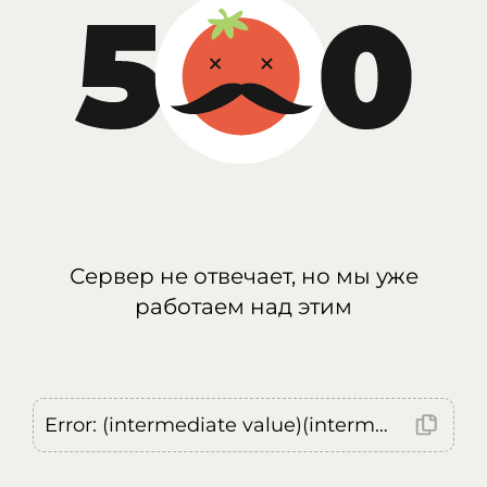
Сервер не отвечает, но мы уже
работаем над этим
Error: (intermediate value)(intermediate value)(intermediate value).replaceAll is not a function