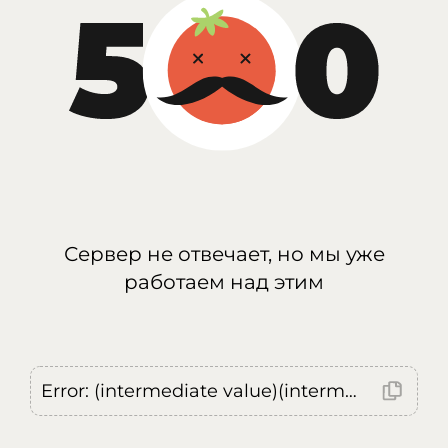
Сервер не отвечает, но мы уже
работаем над этим
Error: (intermediate value)(intermediate value)(intermediate value).replaceAll is not a function