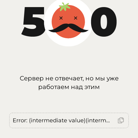
Сервер не отвечает, но мы уже
работаем над этим
Error: (intermediate value)(intermediate value)(intermediate value).replaceAll is not a function