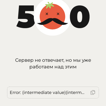
Сервер не отвечает, но мы уже
работаем над этим
Error: (intermediate value)(intermediate value)(intermediate value).replaceAll is not a function