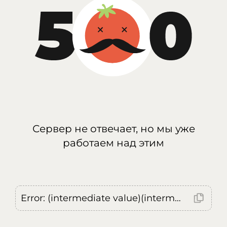
Сервер не отвечает, но мы уже
работаем над этим
Error: (intermediate value)(intermediate value)(intermediate value).replaceAll is not a function