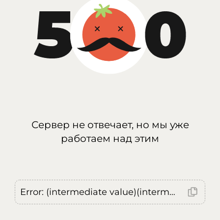
Сервер не отвечает, но мы уже
работаем над этим
Error: (intermediate value)(intermediate value)(intermediate value).replaceAll is not a function