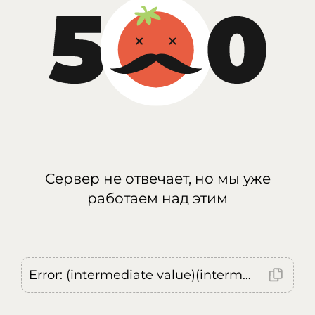
Сервер не отвечает, но мы уже
работаем над этим
Error: (intermediate value)(intermediate value)(intermediate value).replaceAll is not a function