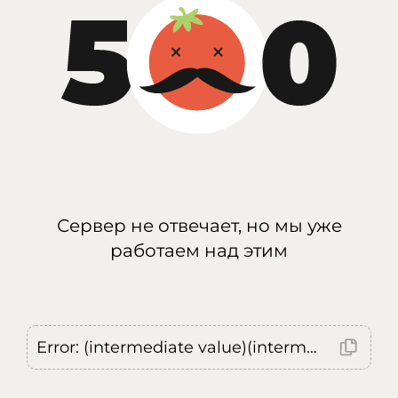
Сервер не отвечает, но мы уже
работаем над этим
Error: (intermediate value)(intermediate value)(intermediate value).replaceAll is not a function