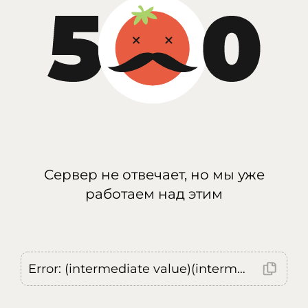
Сервер не отвечает, но мы уже
работаем над этим
Error: (intermediate value)(intermediate value)(intermediate value).replaceAll is not a function