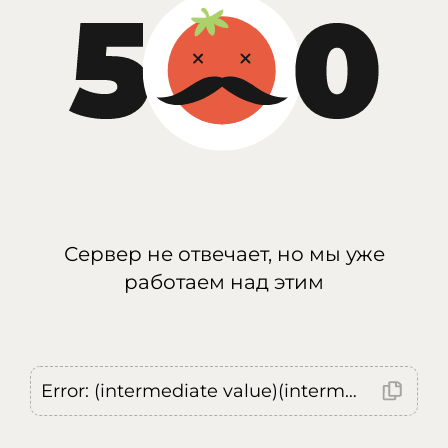
Сервер не отвечает, но мы уже
работаем над этим
Error: (intermediate value)(intermediate value)(intermediate value).replaceAll is not a function